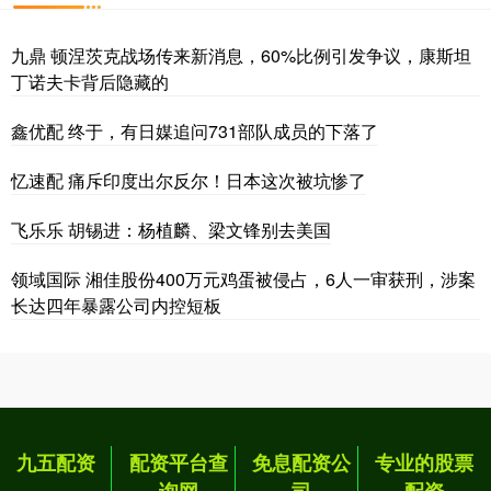
九鼎 顿涅茨克战场传来新消息，60%比例引发争议，康斯坦
丁诺夫卡背后隐藏的
鑫优配 终于，有日媒追问731部队成员的下落了
忆速配 痛斥印度出尔反尔！日本这次被坑惨了
飞乐乐 胡锡进：杨植麟、梁文锋别去美国
领域国际 湘佳股份400万元鸡蛋被侵占，6人一审获刑，涉案
长达四年暴露公司内控短板
九五配资
配资平台查
免息配资公
专业的股票