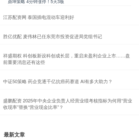
鼎坤策略 4分钟涨停！5天3板
江苏配资网 泰国插电混动车迎利好
胜亿优配 麦伟林已任东莞市投资促进局党组书记
祥盛期权 科创板新设科创成长层，重启未盈利企业上市……盘
前重要消息还有这些
中证50策略 药企竞逐千亿抗癌药赛道 AI有多大助力？
盛鹏配资 2025年中央企业负责人经营业绩考核指标为何用“营业
收现率”替换“营业现金比率”？
最新文章